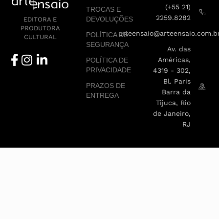
(+55 21)
TROCAS E
2259.8282
DEVOLUÇÕES
EDITORA E
PRODUTORA
arteensaio@arteensaio.com.b
POLÍTICA DE
CULTURAL
SEGURANÇA
Av. das
Américas,
POLÍTICA DE
PRIVACIDADE
4319 - 302,
Bl. Paris
PRAZOS DE
Barra da
ENTREGA
Tijuca, Rio
de Janeiro,
RJ