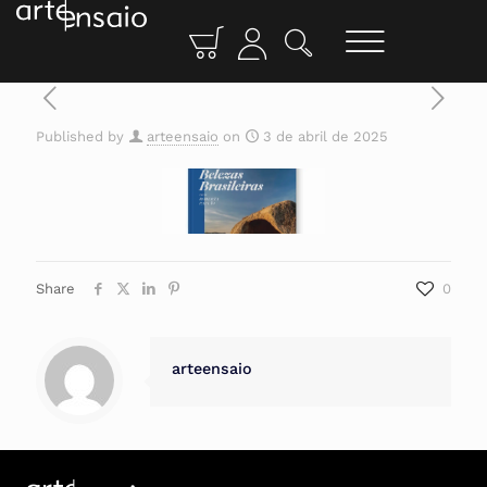
Published by
arteensaio
on
3 de abril de 2025
Share
0
arteensaio