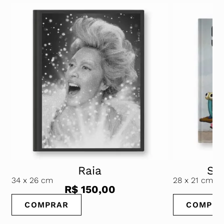
Raia
Str
34
x 26 cm
28
x 21 cm
R$
150,00
COMPRAR
COMPRA