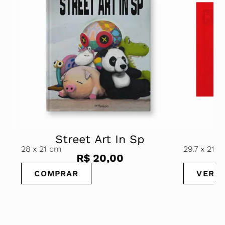
Street Art In Sp
Cur
28
x 21 cm
29.7
x 21 cm
R$
20,00
COMPRAR
VER OP