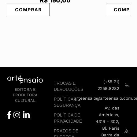
R$
150,00
COMPRAR
COMPRA
(+55 21)
TROCAS E
2259.8282
DEVOLUÇÕES
EDITORA E
PRODUTORA
arteensaio@arteensaio.com.b
POLÍTICA DE
CULTURAL
SEGURANÇA
Av. das
Américas,
POLÍTICA DE
PRIVACIDADE
4319 - 302,
Bl. Paris
PRAZOS DE
Barra da