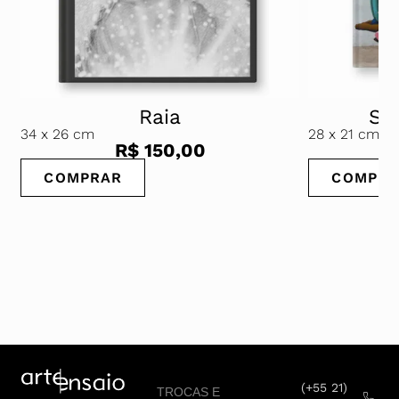
Raia
Str
34
x 26 cm
28
x 21 cm
R$
150,00
COMPRAR
COMPRA
(+55 21)
TROCAS E