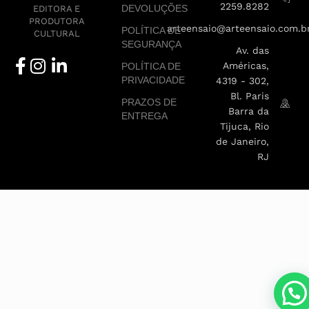
2259.8282
DEVOLUÇÕES
EDITORA E
PRODUTORA
arteensaio@arteensaio.com.b
POLÍTICA DE
CULTURAL
SEGURANÇA
Av. das
Américas,
POLÍTICA DE
PRIVACIDADE
4319 - 302,
Bl. Paris
PRAZOS DE
Barra da
ENTREGA
Tijuca, Rio
de Janeiro,
RJ