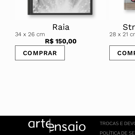
Raia
Str
34
x 26 cm
28
x 21 
R$
150,00
COMPRAR
COM
TROCAS E DE
POLÍTICA DE 