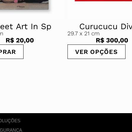
eet Art In Sp
Curucucu Div
cm
29.7
x 21 cm
R$
20,00
R$
300,00
PRAR
VER OPÇÕES
VOLUÇÕES
SEGURANÇA