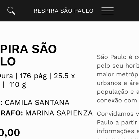
RESPIRA SÃO PAULO
PIRA SÃO
São Paulo é c
LO
pelo seu hori
maior metróp
ura |
176 pág |
25.5 x
urbanos e áre
 |
110 g
população e 
conexão com 
:
CAMILA SANTANA
GRAFO:
MARINA SAPIENZA
Convidamos v
Paulo a parti
0,00
informações s