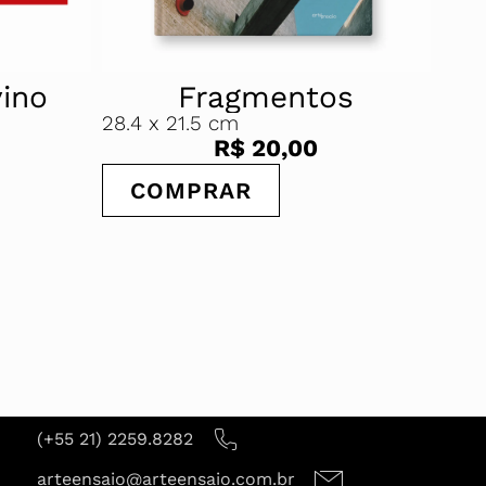
ino
Fragmentos
28.4
x 21.5 cm
R$
20,00
21.6
COMPRAR
L
(+55 21) 2259.8282
arteensaio@arteensaio.com.br