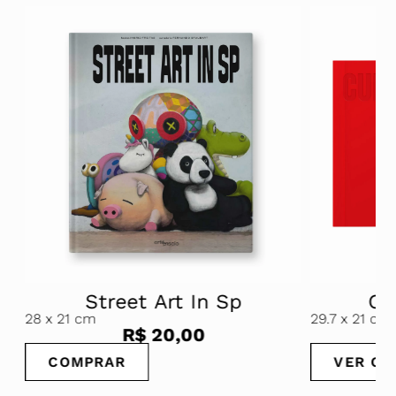
Street Art In Sp
Cur
28
x 21 cm
29.7
x 21 cm
R$
20,00
COMPRAR
VER OP