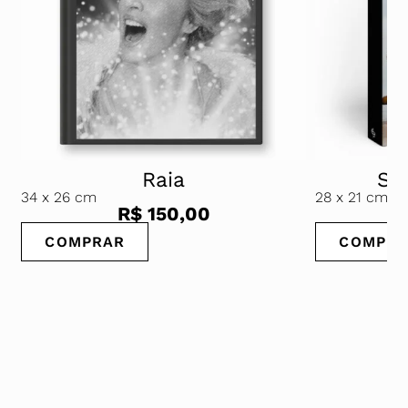
Raia
Str
34
x 26 cm
28
x 21 cm
R$
150,00
COMPRAR
COMPRA