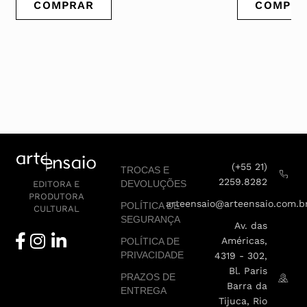
COMPRAR
VE
(+55 21)
TROCAS E
2259.8282
DEVOLUÇÕES
EDITORA E
PRODUTORA
arteensaio@arteensaio.com.b
POLÍTICA DE
CULTURAL
SEGURANÇA
Av. das
Américas,
POLÍTICA DE
PRIVACIDADE
4319 - 302,
Bl. Paris
PRAZOS DE
Barra da
ENTREGA
Tijuca, Rio