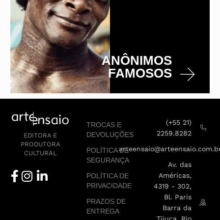
ANÔNIMOS
FAMOSOS
(+55 21)
TROCAS E
2259.8282
DEVOLUÇÕES
EDITORA E
PRODUTORA
arteensaio@arteensaio.com.b
POLÍTICA DE
CULTURAL
SEGURANÇA
Av. das
Américas,
POLÍTICA DE
PRIVACIDADE
4319 - 302,
Bl. Paris
PRAZOS DE
Barra da
ENTREGA
Tijuca, Rio