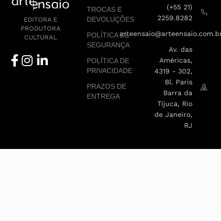
(+55 21)
TROCAS E
2259.8282
DEVOLUÇÕES
EDITORA E
PRODUTORA
arteensaio@arteensaio.com.b
POLÍTICA DE
CULTURAL
SEGURANÇA
Av. das
Américas,
POLÍTICA DE
PRIVACIDADE
4319 - 302,
Bl. Paris
PRAZOS DE
Barra da
ENTREGA
Tijuca, Rio
de Janeiro,
RJ