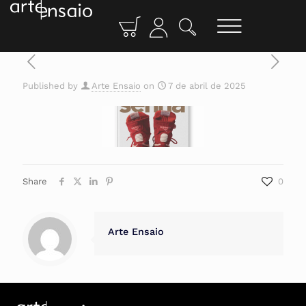
Published by
Arte Ensaio
on
7 de abril de 2025
Share
0
Arte Ensaio