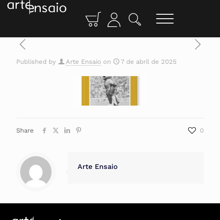
Published by
Arte Ensaio
on
7 de abril de 2025
Share
0
Arte Ensaio