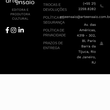
(+55 21)
TROCAS E
2259.8282
DEVOLUÇÕES
EDITORA E
PRODUTORA
arteensaio@arteensaio.com.b
POLÍTICA DE
CULTURAL
SEGURANÇA
Av. das
Américas,
POLÍTICA DE
PRIVACIDADE
4319 - 302,
Bl. Paris
PRAZOS DE
Barra da
ENTREGA
Tijuca, Rio
de Janeiro,
RJ