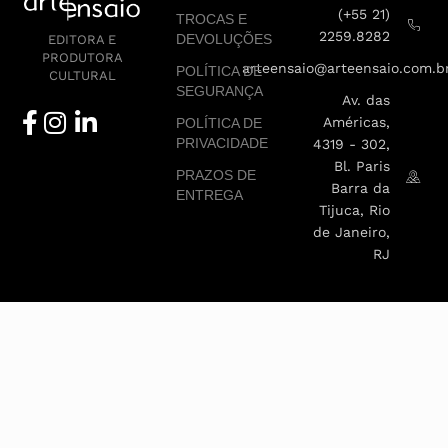
(+55 21)
TROCAS E
2259.8282
DEVOLUÇÕES
EDITORA E
PRODUTORA
arteensaio@arteensaio.com.b
POLÍTICA DE
CULTURAL
SEGURANÇA
Av. das
Américas,
POLÍTICA DE
PRIVACIDADE
4319 - 302,
Bl. Paris
PRAZOS DE
Barra da
ENTREGA
Tijuca, Rio
de Janeiro,
RJ