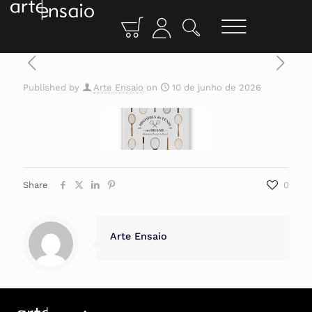
Published by
Arte Ensaio
on
10 de junho de 2026
Share
0
Arte Ensaio