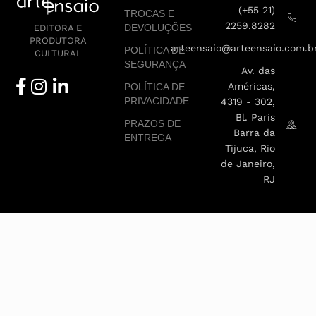
(+55 21)
TROCAS E
2259.8282
DEVOLUÇÕES
EDITORA E
PRODUTORA
arteensaio@arteensaio.com.b
POLÍTICA DE
CULTURAL
SEGURANÇA
Av. das
Américas,
POLÍTICA DE
PRIVACIDADE
4319 - 302,
Bl. Paris
PRAZOS DE
Barra da
ENTREGA
Tijuca, Rio
de Janeiro,
RJ