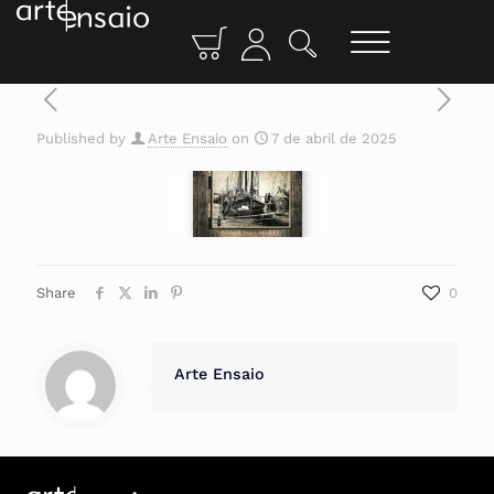
Published by
Arte Ensaio
on
7 de abril de 2025
Share
0
Arte Ensaio