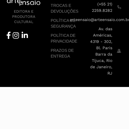
(+55 21)
TROCAS E
2259.8282
DEVOLUÇÕES
EDITORA E
PRODUTORA
arteensaio@arteensaio.com.b
POLÍTICA DE
CULTURAL
SEGURANÇA
Av. das
Américas,
POLÍTICA DE
PRIVACIDADE
4319 - 302,
Bl. Paris
PRAZOS DE
Barra da
ENTREGA
Tijuca, Rio
de Janeiro,
RJ