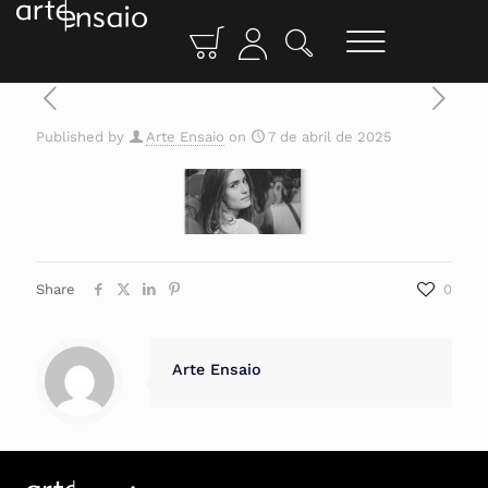
Published by
Arte Ensaio
on
7 de abril de 2025
Share
0
Arte Ensaio