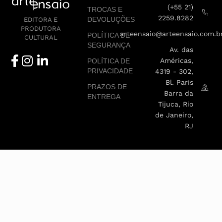
(+55 21)
TROCAS E
2259.8282
DEVOLUÇÕES
EDITORA E
PRODUTORA
arteensaio@arteensaio.com.b
POLÍTICA DE
CULTURAL
SEGURANÇA
Av. das
Américas,
POLÍTICA DE
PRIVACIDADE
4319 - 302,
Bl. Paris
PRAZOS DE
Barra da
ENTREGA
Tijuca, Rio
de Janeiro,
RJ