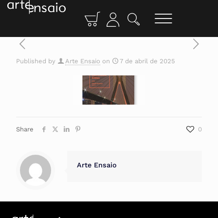
Published by
Arte Ensaio
on
7 de abril de 2025
Share
0
Arte Ensaio