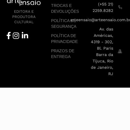
(+55 21)
TROCAS E
2259.8282
DEVOLUÇÕES
EDITORA E
PRODUTORA
arteensaio@arteensaio.com.b
POLÍTICA DE
CULTURAL
SEGURANÇA
Av. das
Américas,
POLÍTICA DE
PRIVACIDADE
4319 - 302,
Bl. Paris
PRAZOS DE
Barra da
ENTREGA
Tijuca, Rio
de Janeiro,
RJ