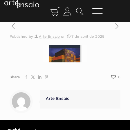
Published by
Arte Ensaio
on
7 de abril de 2025
Share
0
Arte Ensaio