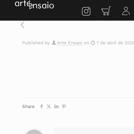
Published by
Arte Ensaio
on
7 de abril de 202
Share