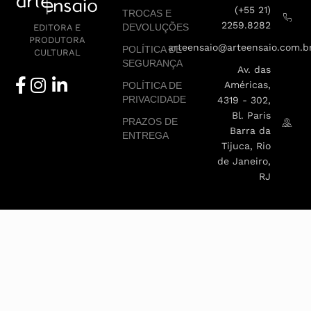
(+55 21)
TROCAS E
2259.8282
DEVOLUÇÕES
EDITORA E
PRODUTORA
arteensaio@arteensaio.com.b
POLÍTICA DE
CULTURAL
SEGURANÇA
Av. das
Américas,
POLÍTICA DE
PRIVACIDADE
4319 - 302,
Bl. Paris
PRAZOS DE
Barra da
ENTREGA
Tijuca, Rio
de Janeiro,
RJ