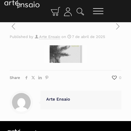
Published by
Arte Ensaio
on
7 de abril de 2025
Share
0
Arte Ensaio