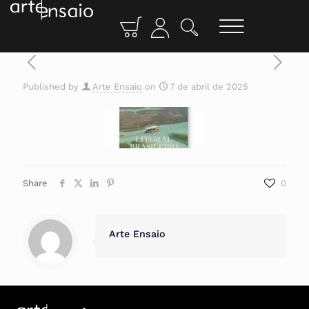
Published by
Arte Ensaio
on
7 de abril de 2025
Share
0
Arte Ensaio