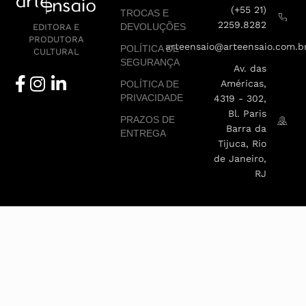
(+55 21)
TROCAS E
2259.8282
DEVOLUÇÕES
EDITORA E
PRODUTORA
arteensaio@arteensaio.com.b
POLÍTICA DE
CULTURAL
SEGURANÇA
Av. das
Américas,
POLÍTICA DE
PRIVACIDADE
4319 - 302,
Bl. Paris
PRAZOS DE
Barra da
ENTREGA
Tijuca, Rio
de Janeiro,
RJ