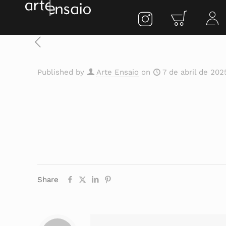
Published by
Arte Ensaio
on
7 de abril de 202
Share