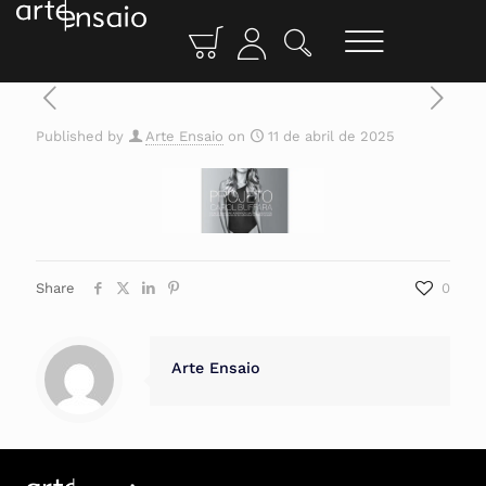
Published by
Arte Ensaio
on
11 de abril de 2025
Share
0
Arte Ensaio