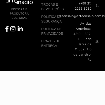
(+55 21)
TROCAS E
2259.8282
DEVOLUÇÕES
EDITORA E
PRODUTORA
arteensaio@arteensaio.com.b
POLÍTICA DE
CULTURAL
SEGURANÇA
Av. das
Américas,
POLÍTICA DE
PRIVACIDADE
4319 - 302,
Bl. Paris
PRAZOS DE
Barra da
ENTREGA
Tijuca, Rio
de Janeiro,
RJ