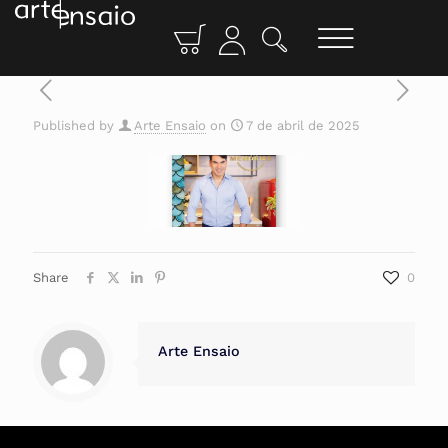
Published by
Arte Ensaio
on
7 de abril de 2025
Share
0
Arte Ensaio