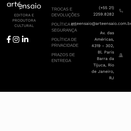
(+55 21)
TROCAS E
2259.8282
DEVOLUÇÕES
EDITORA E
PRODUTORA
arteensaio@arteensaio.com.b
POLÍTICA DE
CULTURAL
SEGURANÇA
Av. das
Américas,
POLÍTICA DE
PRIVACIDADE
4319 - 302,
Bl. Paris
PRAZOS DE
Barra da
ENTREGA
Tijuca, Rio
de Janeiro,
RJ