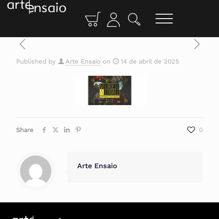
Published by
Arte Ensaio
on
14 de abril de 2025
Share
0
Arte Ensaio