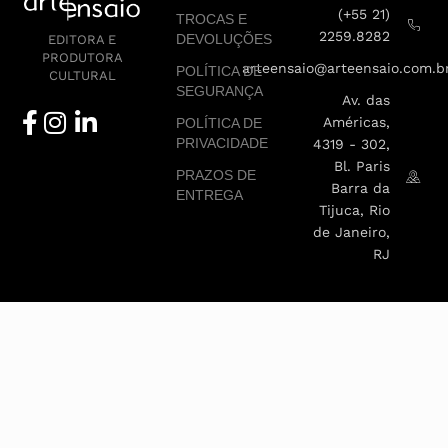
(+55 21)
TROCAS E
2259.8282
DEVOLUÇÕES
EDITORA E
PRODUTORA
arteensaio@arteensaio.com.b
POLÍTICA DE
CULTURAL
SEGURANÇA
Av. das
Américas,
POLÍTICA DE
PRIVACIDADE
4319 - 302,
Bl. Paris
PRAZOS DE
Barra da
ENTREGA
Tijuca, Rio
de Janeiro,
RJ