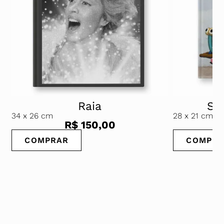
Raia
Str
34
x 26 cm
28
x 21 cm
R$
150,00
COMPRAR
COMPRA