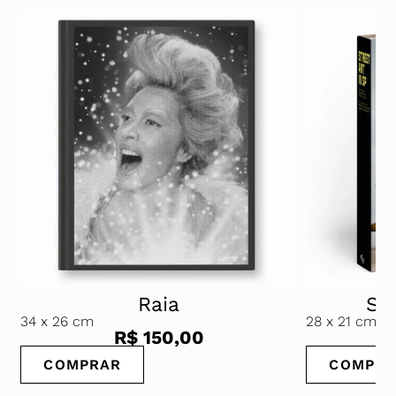
Raia
Street Art In Sp
28
x 21 cm
$
150,00
R$
20,00
COMPRAR