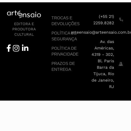
(+55 21)
TROCAS E
2259.8282
DEVOLUÇÕES
EDITORA E
PRODUTORA
arteensaio@arteensaio.com.b
POLÍTICA DE
CULTURAL
SEGURANÇA
Av. das
Américas,
POLÍTICA DE
PRIVACIDADE
4319 - 302,
Bl. Paris
PRAZOS DE
Barra da
ENTREGA
Tijuca, Rio
de Janeiro,
RJ