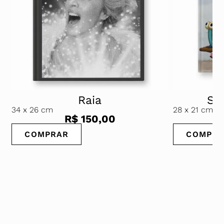
Raia
Str
34
x 26 cm
28
x 21 cm
R$
150,00
COMPRAR
COMPRA