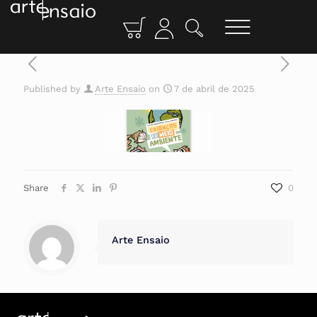
Published by
Arte Ensaio
on
7 de abril de 2025
Share
0
Arte Ensaio