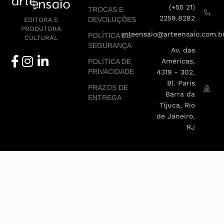
(+55 21)
TROCAS E
2259.8282
DEVOLUÇÕES
EDITORA E
PRODUTORA
arteensaio@arteensaio.com.b
POLÍTICA DE
CULTURAL
SEGURANÇA
Av. das
Américas,
POLÍTICA DE
PRIVACIDADE
4319 - 302,
Bl. Paris
PRAZOS DE
Barra da
ENTREGA
Tijuca, Rio
de Janeiro,
RJ