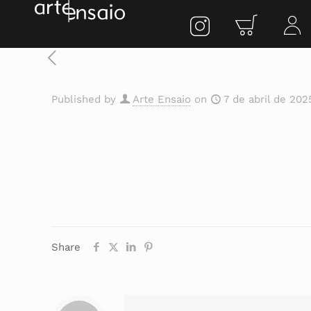
Published by
Arte Ensaio
on
7 de abril de 202
Share