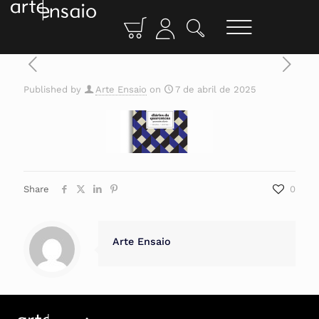
Published by
Arte Ensaio
on
7 de abril de 2025
Share
0
Arte Ensaio