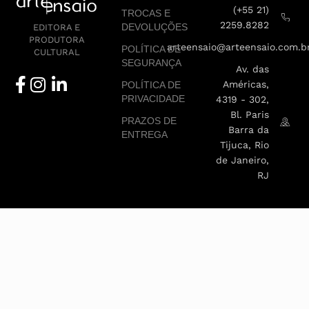
(+55 21)
TROCAS E
2259.8282
DEVOLUÇÕES
EDITORA E
PRODUTORA
arteensaio@arteensaio.com.b
POLÍTICA DE
CULTURAL
SEGURANÇA
Av. das
Américas,
POLÍTICA DE
PRIVACIDADE
4319 - 302,
Bl. Paris
PRAZOS DE
Barra da
ENTREGA
Tijuca, Rio
de Janeiro,
RJ