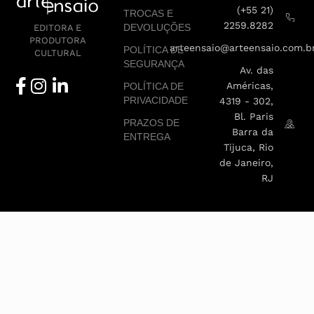
(+55 21)
TROCAS E
2259.8282
DEVOLUÇÕES
EDITORA E
PRODUTORA
arteensaio@arteensaio.com.b
POLÍTICA DE
CULTURAL
SEGURANÇA
Av. das
Américas,
POLÍTICA DE
PRIVACIDADE
4319 - 302,
Bl. Paris
PRAZOS DE
Barra da
ENTREGA
Tijuca, Rio
de Janeiro,
RJ