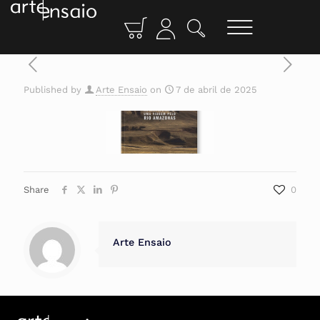
Published by
Arte Ensaio
on
7 de abril de 2025
Share
0
Arte Ensaio