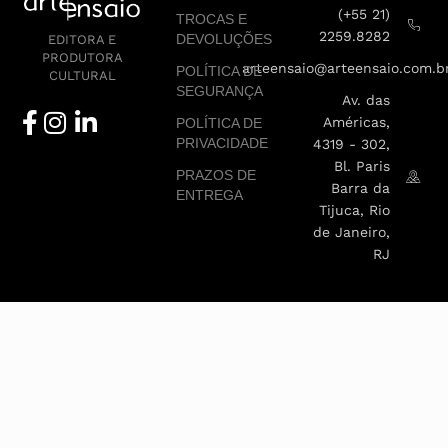
(+55 21)
TROCAS E
2259.8282
DEVOLUÇÕES
EDITORA E
PRODUTORA
arteensaio@arteensaio.com.b
POLÍTICA DE
CULTURAL
SEGURANÇA
Av. das
Américas,
POLÍTICA DE
PRIVACIDADE
4319 - 302,
Bl. Paris
PRAZOS DE
Barra da
ENTREGA
Tijuca, Rio
de Janeiro,
RJ