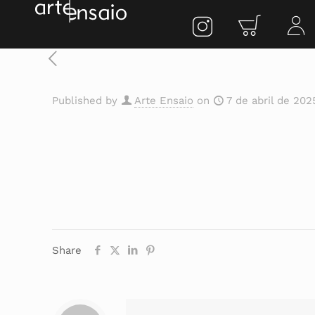
Published by
Arte Ensaio
on
7 de abril de 202
Share